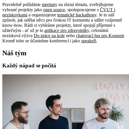
Pravidelně pořádáme
meetupy
na různá témata, zveřejňujeme
vybrané projekty jako
open source
, spolupracujeme s
ČVUT i
neziskovkami
a organizujeme
tematické hackathony
. Je to náš
způsob, jak udělat něco pro českou IT komunitu a sdílet vzájemně
know-how. Rádi si vybíráme projekty, které spojují příjemné s
užitečným - ať už je to
aplikace pro zdravotníky
, celostátní
nezisková výzva
Do práce na kole
nebo
chatovací hra pro Konsent
.
Kromě toho se účastníme konferencí i jako
speakeři
.
Náš tým
Každý nápad se počítá