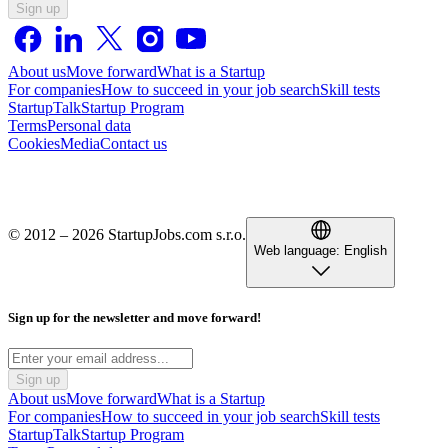
Sign up
About us
Move forward
What is a Startup
For companies
How to succeed in your job search
Skill tests
StartupTalk
Startup Program
Terms
Personal data
Cookies
Media
Contact us
© 2012 – 2026 StartupJobs.com s.r.o.
Web language:
English
Sign up for the newsletter and move forward!
Sign up
About us
Move forward
What is a Startup
For companies
How to succeed in your job search
Skill tests
StartupTalk
Startup Program