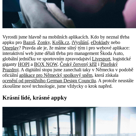
Vyrostli jsme hlavně na mobilních aplikacích. Kdo by neznal třeba
appku pro
Bazoš
,
Zonky
,
Košík.cz
,
iVysílání
,
eDoklady
nebo
Oneplay
? Pravda ale je, že máme silný tým i pro webové aplikace:
interaktivní web jsme dělali třeba pro management Škoda Auto,
globální jedničku ve sportovním zpravodajství
Livesport
, logistické
giganty
HOPI
a
BOX NOW
,
Český červený kříž
i
Plzeňský
Prazdroj
. A digitální stopu jsme zanechali taky v Německu v podobě
oficiální
aplikace pro Německý spolkový sněm
, která získala
ocenění od prestižního German Design Councilu
. A protože neustále
zkoušíme nové technologie, jsme vždycky o krok napřed.
Krásní lidé, krásné appky