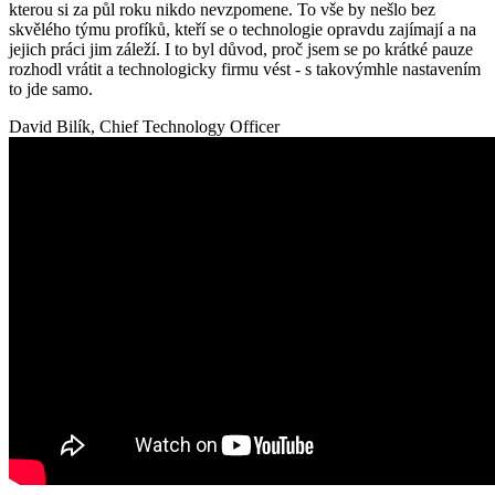
kterou si za půl roku nikdo nevzpomene. To vše by nešlo bez
skvělého týmu profíků, kteří se o technologie opravdu zajímají a na
jejich práci jim záleží. I to byl důvod, proč jsem se po krátké pauze
rozhodl vrátit a technologicky firmu vést - s takovýmhle nastavením
to jde samo.
David Bilík, Chief Technology Officer