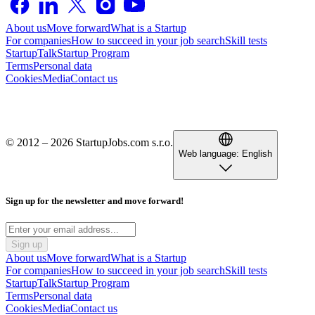
About us
Move forward
What is a Startup
For companies
How to succeed in your job search
Skill tests
StartupTalk
Startup Program
Terms
Personal data
Cookies
Media
Contact us
© 2012 – 2026 StartupJobs.com s.r.o.
Web language:
English
Sign up for the newsletter and move forward!
Sign up
About us
Move forward
What is a Startup
For companies
How to succeed in your job search
Skill tests
StartupTalk
Startup Program
Terms
Personal data
Cookies
Media
Contact us