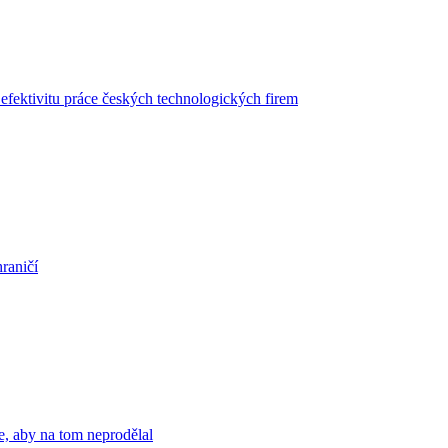
i efektivitu práce českých technologických firem
hraničí
 se, aby na tom neprodělal