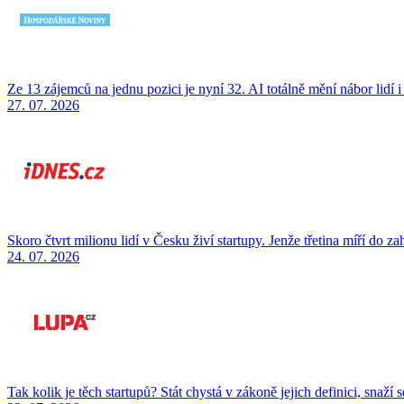
Ze 13 zájemců na jednu pozici je nyní 32. AI totálně mění nábor lidí 
27. 07. 2026
Skoro čtvrt milionu lidí v Česku živí startupy. Jenže třetina míří do za
24. 07. 2026
Tak kolik je těch startupů? Stát chystá v zákoně jejich definici, snaží