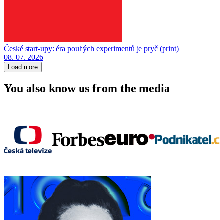
České start-upy: éra pouhých experimentů je pryč (print)
08. 07. 2026
Load more
You also know us from the media