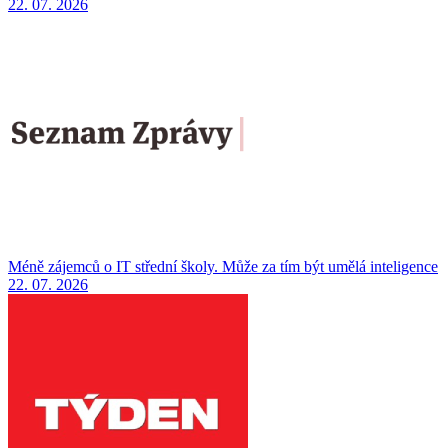
22. 07. 2026
Méně zájemců o IT střední školy. Může za tím být umělá inteligence
22. 07. 2026