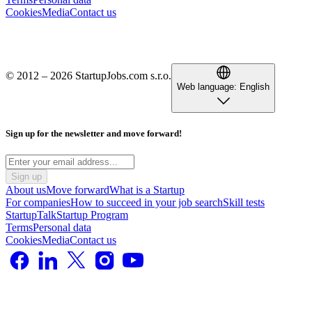
Cookies
Media
Contact us
© 2012 – 2026 StartupJobs.com s.r.o.
Web language:
English
Sign up for the newsletter and move forward!
Sign up
About us
Move forward
What is a Startup
For companies
How to succeed in your job search
Skill tests
StartupTalk
Startup Program
Terms
Personal data
Cookies
Media
Contact us