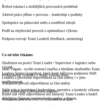
Řešení eskalací a složitějších provozních problémů
Aktivní práce přímo v provozu – leadership z podlahy
Spolupráce na plánování směn a rozdělení zdrojů
Podíl na zlepšování procesů a optimalizaci výkonu
Podpora rozvoje Team Leaderů (feedback, mentoring)
Co od tebe čekáme:
Zkušenost na pozici Team Leader / Supervisor v logistice nebo
výrobě
Jsme Vilgain - rychle rostoucí značka a hledáme zkušeného Team
Leadera Senior (expedice), který bude klíčovou podporou Shift
Prokazatelné výsledky v řízení výkonu týmu
Leadera a převezme odpovědnost za část směny i v jeho
nepřítomnosti.
Schopnost převzít odpovědnost za část směny
Tahle role je kombinací leadershipu, operativy a kontroly výkonu.
Silný leadership a přirozenou autoritu
Budeš mít větší odpovědnost než klasický Team Leader a budeš
důležitým článkem mezi vedením směny a týmem.
Schopnost pracovat s KPI a vyhodnocovat data