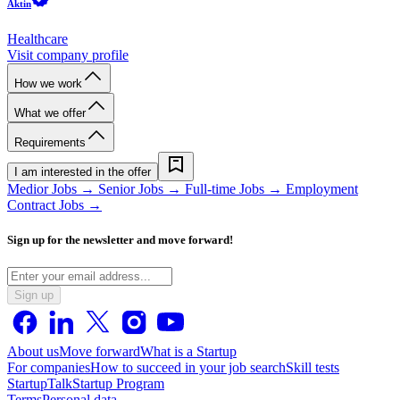
Aktin
Healthcare
Visit company profile
How we work
What we offer
Requirements
I am interested in the offer
Medior Jobs →
Senior Jobs →
Full-time Jobs →
Employment
Contract Jobs →
Sign up for the newsletter and move forward!
Sign up
About us
Move forward
What is a Startup
For companies
How to succeed in your job search
Skill tests
StartupTalk
Startup Program
Terms
Personal data