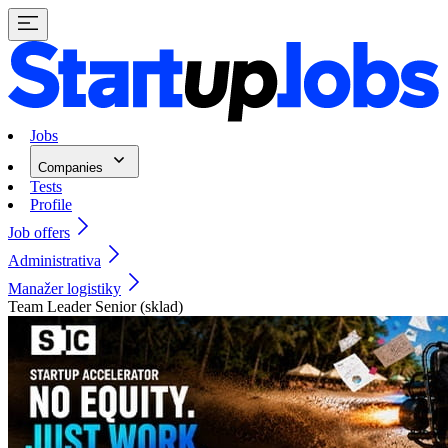
Jobs
Companies
Tests
Profile
Job offers
Administrativa
Manažer logistiky
Team Leader Senior (sklad)